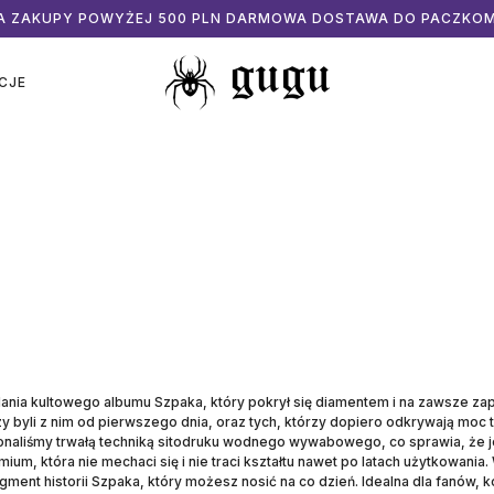
ZA ZAKUPY POWYŻEJ 500 PLN DARMOWA DOSTAWA DO PACZKO
CJE
ia kultowego albumu Szpaka, który pokrył się diamentem i na zawsze zapisa
byli z nim od pierwszego dnia, oraz tych, którzy dopiero odkrywają moc teg
naliśmy trwałą techniką sitodruku wodnego wywabowego, co sprawia, że je
, która nie mechaci się i nie traci kształtu nawet po latach użytkowania. 
ment historii Szpaka, który możesz nosić na co dzień. Idealna dla fanów,