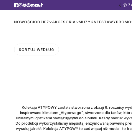
📦 
NOWOŚCI
ODZIEŻ
AKCESORIA
MUZYKA
ZESTAWY
PROMO
SORTUJ WEDŁUG
Kolekcja ATYPOWY została stworzona z okazji 6. rocznicy wydan
inspirowane klimatem „Atypowego”, stworzone dla fanów, którzy 
unikalnymi grafikami nawiązującymi do albumu. Każdy nadruk wyko
Do produkcji wykorzystaliśmy mięsistą, enzymowaną bawełnę premium
wysoką jakość. Kolekcja ATYPOWY to coś więcej niż moda – to frag