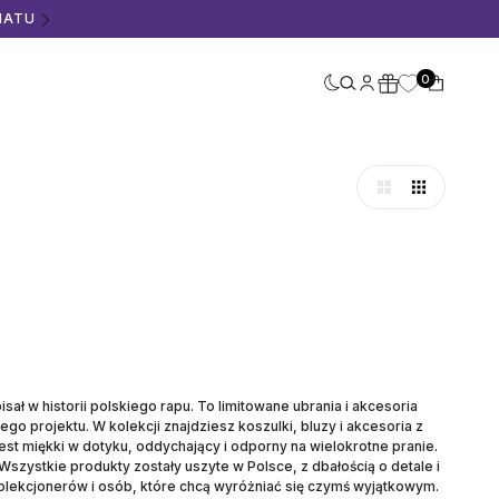
MATU
0
ł w historii polskiego rapu. To limitowane ubrania i akcesoria
o projektu. W kolekcji znajdziesz koszulki, bluzy i akcesoria z
st miękki w dotyku, oddychający i odporny na wielokrotne pranie.
Wszystkie produkty zostały uszyte w Polsce, z dbałością o detale i
 kolekcjonerów i osób, które chcą wyróżniać się czymś wyjątkowym.