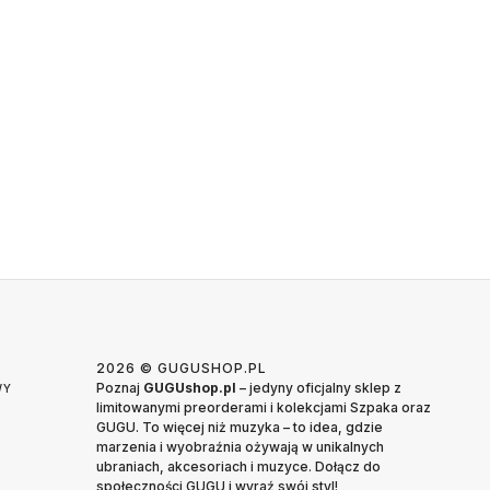
2026 © GUGUSHOP.PL
Poznaj
GUGUshop.pl
– jedyny oficjalny sklep z
WY
limitowanymi preorderami i kolekcjami Szpaka oraz
GUGU. To więcej niż muzyka – to idea, gdzie
marzenia i wyobraźnia ożywają w unikalnych
ubraniach, akcesoriach i muzyce. Dołącz do
społeczności GUGU i wyraź swój styl!