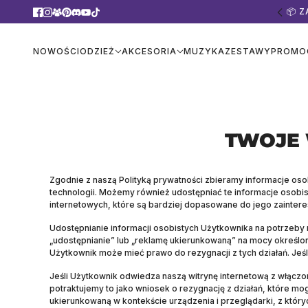
📦 
NOWOŚCI
ODZIEŻ
AKCESORIA
MUZYKA
ZESTAWY
PROMO
TWOJE
Zgodnie z naszą Polityką prywatności zbieramy informacje osob
technologii. Możemy również udostępniać te informacje osobi
internetowych, które są bardziej dopasowane do jego zaintere
Udostępnianie informacji osobistych Użytkownika na potrzeby
„udostępnianie” lub „reklamę ukierunkowaną” na mocy określ
Użytkownik może mieć prawo do rezygnacji z tych działań. Jeś
Jeśli Użytkownik odwiedza naszą witrynę internetową z włączo
potraktujemy to jako wniosek o rezygnację z działań, które mo
ukierunkowaną w kontekście urządzenia i przeglądarki, z który