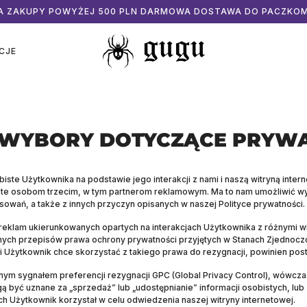
ZA ZAKUPY POWYŻEJ 500 PLN DARMOWA DOSTAWA DO PACZKO
CJE
 WYBORY DOTYCZĄCE PRYWA
iste Użytkownika na podstawie jego interakcji z nami i naszą witryną int
ste osobom trzecim, w tym partnerom reklamowym. Ma to nam umożliwić wy
sowań, a także z innych przyczyn opisanych w naszej Polityce prywatności.
 reklam ukierunkowanych opartych na interakcjach Użytkownika z różnymi 
onych przepisów prawa ochrony prywatności przyjętych w Stanach Zjednocz
li Użytkownik chce skorzystać z takiego prawa do rezygnacji, powinien pos
nym sygnałem preferencji rezygnacji GPC (Global Privacy Control), wówczas
gą być uznane za „sprzedaż” lub „udostępnianie” informacji osobistych, lu
ch Użytkownik korzystał w celu odwiedzenia naszej witryny internetowej.