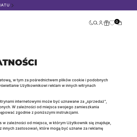
MATU
0
TNOŚCI
ernetową, w tym za pośrednictwem plików cookie i podobnych
świetlanie Użytkownikowi reklam w innych witrynach
witrynami internetowymi może być uznawane za „sprzedaż”,
onych. W zależności od miejsca swojego zamieszkania
tępować zgodnie z poniższymi instrukcjami.
 w zależności od miejsca, w którym Użytkownik się znajduje,
b z innych zastosowań, które mogą być uznane za reklamę