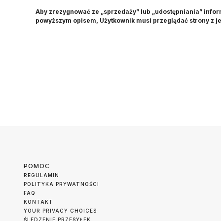
Aby zrezygnować ze „sprzedaży” lub „udostępniania” infor
powyższym opisem, Użytkownik musi przeglądać strony z j
POMOC
REGULAMIN
POLITYKA PRYWATNOŚCI
FAQ
KONTAKT
YOUR PRIVACY CHOICES
ŚLEDZENIE PRZESYŁEK