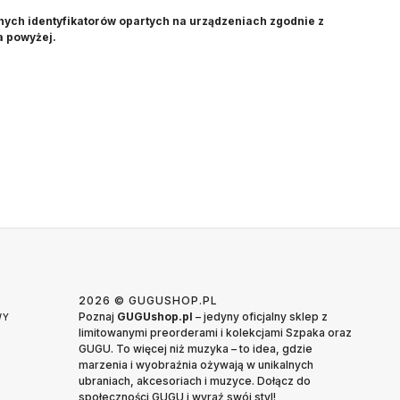
nych identyfikatorów opartych na urządzeniach zgodnie z
a powyżej.
2026 © GUGUSHOP.PL
Poznaj
GUGUshop.pl
– jedyny oficjalny sklep z
WY
limitowanymi preorderami i kolekcjami Szpaka oraz
GUGU. To więcej niż muzyka – to idea, gdzie
marzenia i wyobraźnia ożywają w unikalnych
ubraniach, akcesoriach i muzyce. Dołącz do
społeczności GUGU i wyraź swój styl!