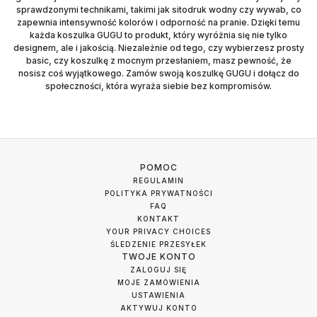
sprawdzonymi technikami, takimi jak sitodruk wodny czy wywab, co
zapewnia intensywność kolorów i odporność na pranie. Dzięki temu
każda koszulka GUGU to produkt, który wyróżnia się nie tylko
designem, ale i jakością. Niezależnie od tego, czy wybierzesz prosty
basic, czy koszulkę z mocnym przesłaniem, masz pewność, że
nosisz coś wyjątkowego. Zamów swoją koszulkę GUGU i dołącz do
społeczności, która wyraża siebie bez kompromisów.
POMOC
REGULAMIN
POLITYKA PRYWATNOŚCI
FAQ
KONTAKT
YOUR PRIVACY CHOICES
ŚLEDZENIE PRZESYŁEK
TWOJE KONTO
ZALOGUJ SIĘ
MOJE ZAMÓWIENIA
USTAWIENIA
AKTYWUJ KONTO