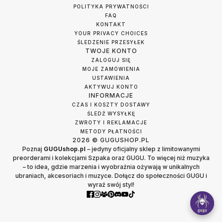
POLITYKA PRYWATNOŚCI
FAQ
KONTAKT
YOUR PRIVACY CHOICES
ŚLEDZENIE PRZESYŁEK
TWOJE KONTO
ZALOGUJ SIĘ
MOJE ZAMÓWIENIA
USTAWIENIA
AKTYWUJ KONTO
INFORMACJE
CZAS I KOSZTY DOSTAWY
ŚLEDŹ WYSYŁKĘ
ZWROTY I REKLAMACJE
METODY PŁATNOŚCI
2026 © GUGUSHOP.PL
Poznaj
GUGUshop.pl
– jedyny oficjalny sklep z limitowanymi
preorderami i kolekcjami Szpaka oraz GUGU. To więcej niż muzyka
– to idea, gdzie marzenia i wyobraźnia ożywają w unikalnych
ubraniach, akcesoriach i muzyce. Dołącz do społeczności GUGU i
wyraź swój styl!