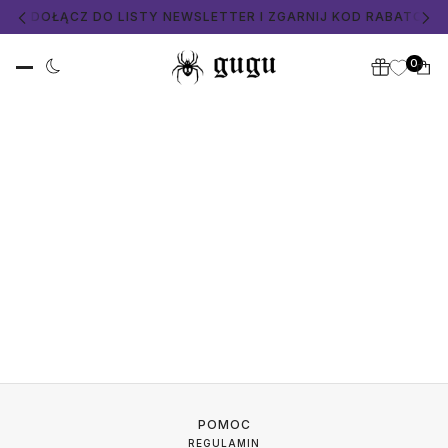
PY
📧 DOŁĄCZ DO LISTY NEWSLETTER I ZGARNIJ KOD RABATOWY
0
POMOC
REGULAMIN