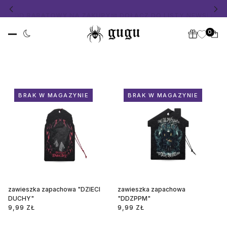
NIJ KOD RABATOWY NA ZAKUPY
📧 DOŁĄCZ DO LISTY NEWSLETTE
0
BRAK W MAGAZYNIE
BRAK W MAGAZYNIE
zawieszka zapachowa "DZIECI
zawieszka zapachowa
DUCHY"
"DDZPPM"
9,99 ZŁ
9,99 ZŁ