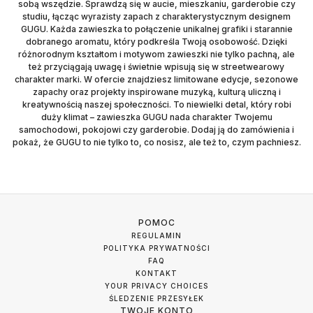
sobą wszędzie. Sprawdzą się w aucie, mieszkaniu, garderobie czy
studiu, łącząc wyrazisty zapach z charakterystycznym designem
GUGU. Każda zawieszka to połączenie unikalnej grafiki i starannie
dobranego aromatu, który podkreśla Twoją osobowość. Dzięki
różnorodnym kształtom i motywom zawieszki nie tylko pachną, ale
też przyciągają uwagę i świetnie wpisują się w streetwearowy
charakter marki. W ofercie znajdziesz limitowane edycje, sezonowe
zapachy oraz projekty inspirowane muzyką, kulturą uliczną i
kreatywnością naszej społeczności. To niewielki detal, który robi
duży klimat – zawieszka GUGU nada charakter Twojemu
samochodowi, pokojowi czy garderobie. Dodaj ją do zamówienia i
pokaż, że GUGU to nie tylko to, co nosisz, ale też to, czym pachniesz.
POMOC
REGULAMIN
POLITYKA PRYWATNOŚCI
FAQ
KONTAKT
YOUR PRIVACY CHOICES
ŚLEDZENIE PRZESYŁEK
TWOJE KONTO