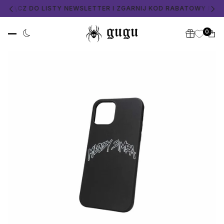
OŁĄCZ DO LISTY NEWSLETTER I ZGARNIJ KOD RABATOWY NA Z
0