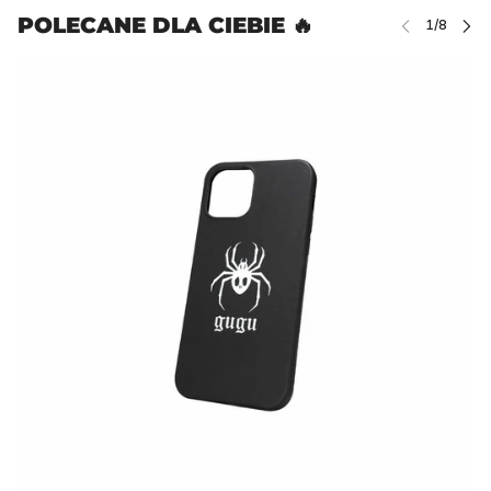
POLECANE DLA CIEBIE 🔥
Ń KARUZELĘ