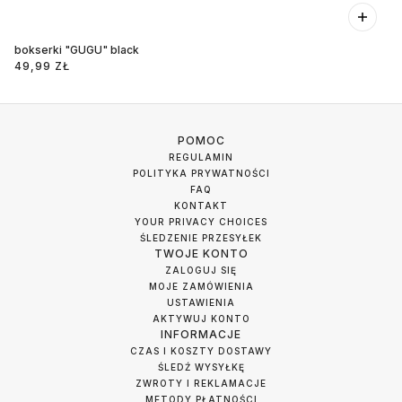
bokserki "GUGU" black
49,99 ZŁ
POMOC
REGULAMIN
POLITYKA PRYWATNOŚCI
FAQ
KONTAKT
YOUR PRIVACY CHOICES
ŚLEDZENIE PRZESYŁEK
TWOJE KONTO
ZALOGUJ SIĘ
MOJE ZAMÓWIENIA
USTAWIENIA
AKTYWUJ KONTO
INFORMACJE
CZAS I KOSZTY DOSTAWY
ŚLEDŹ WYSYŁKĘ
ZWROTY I REKLAMACJE
METODY PŁATNOŚCI