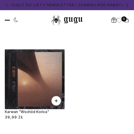
Y
📧 DOŁĄCZ DO LISTY NEWSLETTER I ZGARNIJ KOD RABATOWY 
0
Karwan "Wschód Końca"
39,99 ZŁ