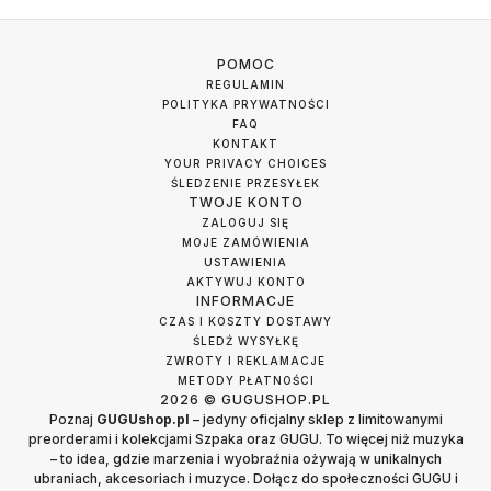
POMOC
REGULAMIN
POLITYKA PRYWATNOŚCI
FAQ
KONTAKT
YOUR PRIVACY CHOICES
ŚLEDZENIE PRZESYŁEK
TWOJE KONTO
ZALOGUJ SIĘ
MOJE ZAMÓWIENIA
USTAWIENIA
AKTYWUJ KONTO
INFORMACJE
CZAS I KOSZTY DOSTAWY
ŚLEDŹ WYSYŁKĘ
ZWROTY I REKLAMACJE
METODY PŁATNOŚCI
2026 © GUGUSHOP.PL
Poznaj
GUGUshop.pl
– jedyny oficjalny sklep z limitowanymi
preorderami i kolekcjami Szpaka oraz GUGU. To więcej niż muzyka
– to idea, gdzie marzenia i wyobraźnia ożywają w unikalnych
ubraniach, akcesoriach i muzyce. Dołącz do społeczności GUGU i