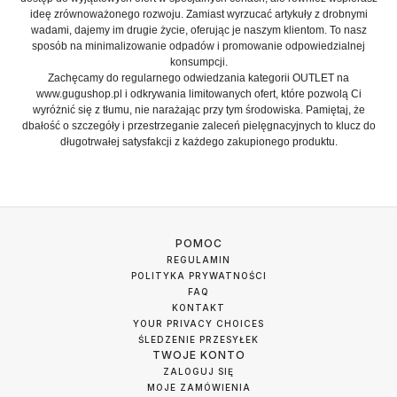
ideę zrównoważonego rozwoju. Zamiast wyrzucać artykuły z drobnymi
wadami, dajemy im drugie życie, oferując je naszym klientom. To nasz
sposób na minimalizowanie odpadów i promowanie odpowiedzialnej
konsumpcji.
Zachęcamy do regularnego odwiedzania kategorii OUTLET na
www.gugushop.pl
i odkrywania limitowanych ofert, które pozwolą Ci
wyróżnić się z tłumu, nie narażając przy tym środowiska. Pamiętaj, że
dbałość o szczegóły i przestrzeganie zaleceń pielęgnacyjnych to klucz do
długotrwałej satysfakcji z każdego zakupionego produktu.
POMOC
REGULAMIN
POLITYKA PRYWATNOŚCI
FAQ
KONTAKT
YOUR PRIVACY CHOICES
ŚLEDZENIE PRZESYŁEK
TWOJE KONTO
ZALOGUJ SIĘ
MOJE ZAMÓWIENIA