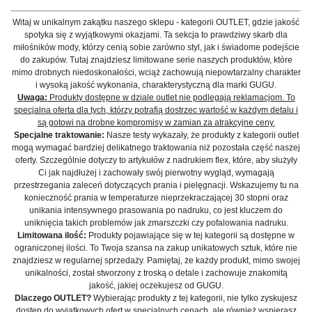
Witaj w unikalnym zakątku naszego sklepu - kategorii OUTLET, gdzie jakość
spotyka się z wyjątkowymi okazjami. Ta sekcja to prawdziwy skarb dla
miłośników mody, którzy cenią sobie zarówno styl, jak i świadome podejście
do zakupów. Tutaj znajdziesz limitowane serie naszych produktów, które
mimo drobnych niedoskonałości, wciąż zachowują niepowtarzalny charakter
i wysoką jakość wykonania, charakterystyczną dla marki GUGU.
Uwaga:
Produkty dostępne w dziale outlet nie podlegają reklamacjom. To
specjalna oferta dla tych, którzy potrafią dostrzec wartość w każdym detalu i
są gotowi na drobne kompromisy w zamian za atrakcyjne ceny.
Specjalne traktowanie:
Nasze testy wykazały, że produkty z kategorii outlet
mogą wymagać bardziej delikatnego traktowania niż pozostała część naszej
oferty. Szczególnie dotyczy to artykułów z nadrukiem flex, które, aby służyły
Ci jak najdłużej i zachowały swój pierwotny wygląd, wymagają
przestrzegania zaleceń dotyczących prania i pielęgnacji. Wskazujemy tu na
konieczność prania w temperaturze nieprzekraczającej 30 stopni oraz
unikania intensywnego prasowania po nadruku, co jest kluczem do
uniknięcia takich problemów jak zmarszczki czy pofalowania nadruku.
Limitowana ilość:
Produkty pojawiające się w tej kategorii są dostępne w
ograniczonej ilości. To Twoja szansa na zakup unikatowych sztuk, które nie
znajdziesz w regularnej sprzedaży. Pamiętaj, że każdy produkt, mimo swojej
unikalności, został stworzony z troską o detale i zachowuje znakomitą
jakość, jakiej oczekujesz od GUGU.
Dlaczego OUTLET?
Wybierając produkty z tej kategorii, nie tylko zyskujesz
dostęp do wyjątkowych ofert w specjalnych cenach, ale również wspierasz