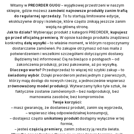
Witamy w
PREORDER GUGU
– wyjątkowej przestrzeni w naszym
sklepie, gdzie możesz
zamówić najnowsze produkty zanim trafią
do regularnej sprzedaży
. To tu startują limitowane edycje,
ekskluzywne dropy i kolekcje, które często znikają jeszcze zanim
wejdą na główną stronę.
Jak to działa?
Wybierając produkt z kategorii PREORDER,
kupujesz
go przed oficjalną premierą
. W opisie każdego produktu znajdziesz
konkretną
datę wysyłki
– to właśnie moment, w którym rozpoczynamy
dostarczanie zamówień. Po zakupie otrzymasz od nas maila z
potwierdzeniem i wszelkimi szczegółami dotyczącymi dostawy.
Będziemy też informować Cię na bieżąco o postępach – od
zakończenia produkcji, przez pakowanie, aż po wysyłkę.
Dlaczego warto?
Przedsprzedaż to więcej niż szybki zakup – to
świadomy wybór
. Dzięki preorderom jesteś jednym z pierwszych,
którzy mają dostęp do nowych rzeczy, a jednocześnie wspierasz
zrównoważony model produkcji
. Wytwarzamy tylko tyle sztuk, ile
faktycznie zostanie zamówionych – bez nadprodukcji, bez
marnowania zasobów, bez kompromisów.
Twoje korzyści:
– masz gwarancję, że dostaniesz produkt, zanim się wyprzeda,
– wspierasz ideę odpowiedzialnej konsumpcji,
– dostajesz często
unikatowy produkt
dostępny wyłącznie w tej
formie,
– jesteś
częścią premiery
, zanim zobaczy ją reszta świata.