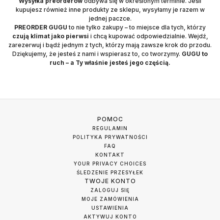
Wysyłka preorderów
odbywa się w określonym terminie. Jeśli
kupujesz również inne produkty ze sklepu, wysyłamy je razem w
jednej paczce.
PREORDER GUGU
to nie tylko zakupy – to miejsce dla tych, którzy
czują klimat jako pierwsi
i chcą kupować odpowiedzialnie. Wejdź,
zarezerwuj i bądź jednym z tych, którzy mają zawsze krok do przodu.
Dziękujemy, że jesteś z nami i wspierasz to, co tworzymy.
GUGU to
ruch – a Ty właśnie jesteś jego częścią.
POMOC
REGULAMIN
POLITYKA PRYWATNOŚCI
FAQ
KONTAKT
YOUR PRIVACY CHOICES
ŚLEDZENIE PRZESYŁEK
TWOJE KONTO
ZALOGUJ SIĘ
MOJE ZAMÓWIENIA
USTAWIENIA
AKTYWUJ KONTO