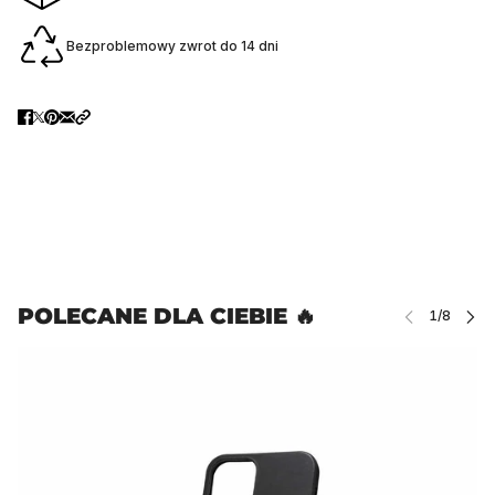
Bezproblemowy zwrot do 14 dni
POLECANE DLA CIEBIE 🔥
Ń KARUZELĘ