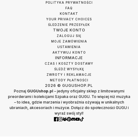
POLITYKA PRYWATNOŚCI
FAQ
KONTAKT
YOUR PRIVACY CHOICES
ŚLEDZENIE PRZESYŁEK
TWOJE KONTO
ZALOGUJ SIĘ
MOJE ZAMÓWIENIA
USTAWIENIA
AKTYWUJ KONTO
INFORMACJE
CZAS I KOSZTY DOSTAWY
ŚLEDŹ WYSYŁKĘ
ZWROTY I REKLAMACJE
METODY PŁATNOŚCI
2026 © GUGUSHOP.PL
Poznaj
GUGUshop.pl
– jedyny oficjalny sklep z limitowanymi
preorderami i kolekcjami Szpaka oraz GUGU. To więcej niż muzyka
– to idea, gdzie marzenia i wyobraźnia ożywają w unikalnych
ubraniach, akcesoriach i muzyce. Dołącz do społeczności GUGU i
wyraź swój styl!