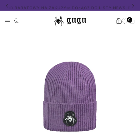
KOD RABATOWY NA ZAKUPY
📧 DOŁĄCZ DO LISTY NEWSLETTER I
0