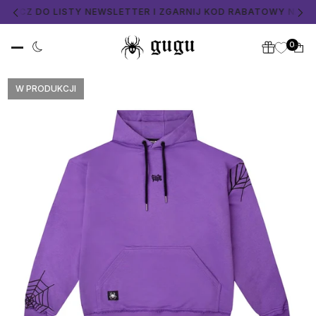
ŁĄCZ DO LISTY NEWSLETTER I ZGARNIJ KOD RABATOWY NA ZAK
0
W PRODUKCJI