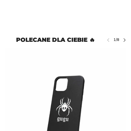
POLECANE DLA CIEBIE 🔥
Ń KARUZELĘ