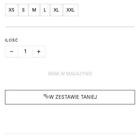
XS
S
M
L
XL
XXL
ILOŚĆ
BRAK W MAGAZYNIE
W ZESTAWIE TANIEJ