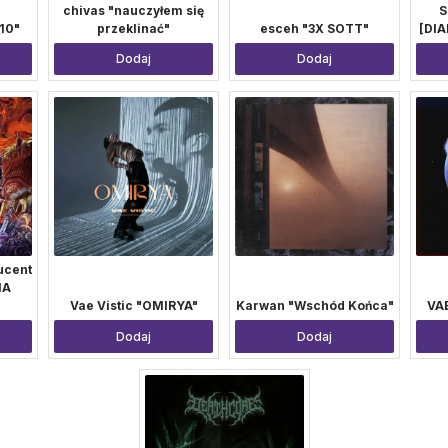
chivas "nauczyłem się
S
10"
przeklinać"
esceh "3X SOTT"
[DI
Dodaj
Dodaj
ucent
MA
Vae Vistic "OMIRYA"
Karwan "Wschód Końca"
VAE
Dodaj
Dodaj