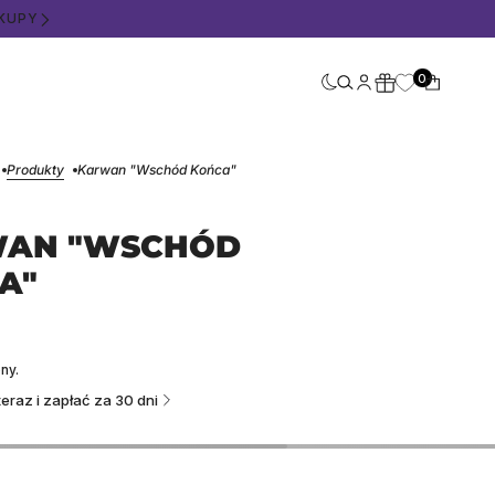
MATU
0
Produkty
Karwan "Wschód Końca"
AN "WSCHÓD
A"
Ł
ny.
eraz i zapłać za 30 dni