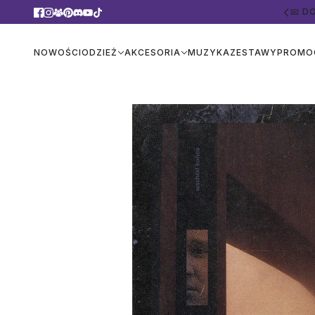
📦 
NOWOŚCI
ODZIEŻ
AKCESORIA
MUZYKA
ZESTAWY
PROMO