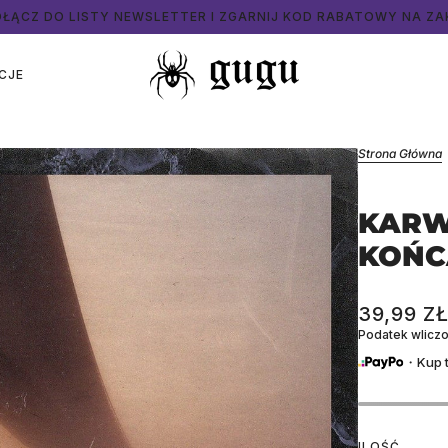
ZA ZAKUPY POWYŻEJ 500 PLN DARMOWA DOSTAWA DO PACZKO
CJE
Strona Główna
KARW
KOŃC
39,99 Z
Podatek wliczo
・Kup t
ILOŚĆ