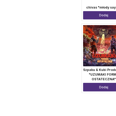
chivas "młody say
Dodaj
Szpaku & Kubi Prod
"UZUMAKI FOR
OSTATECZNA"
Dodaj