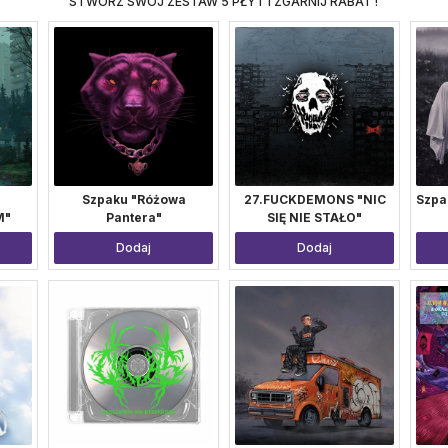
STWÓRZ SWÓJ ZESTAW 5 PŁYT I ZGARNIJ RABAT !
Szpaku "Różowa
27.FUCKDEMONS "NIC
Szpa
M"
Pantera"
SIĘ NIE STAŁO"
Dodaj
Dodaj