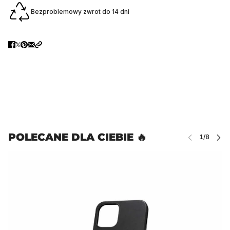
Bezproblemowy zwrot do 14 dni
POLECANE DLA CIEBIE 🔥
Ń KARUZELĘ