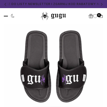
ŁĄCZ DO LISTY NEWSLETTER I ZGARNIJ KOD RABATOWY NA ZAK
0